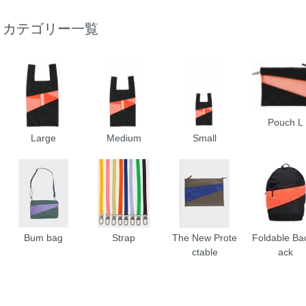
カテゴリー一覧
Pouch L
Large
Medium
Small
Bum bag
Strap
The New Prote
Foldable Ba
ctable
ack