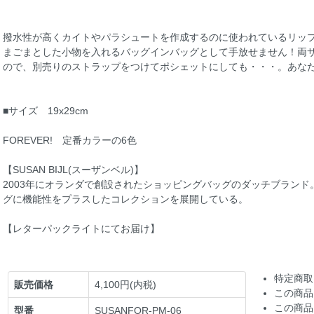
撥水性が高くカイトやパラシュートを作成するのに使われているリップ
まごまとした小物を入れるバッグインバッグとして手放せません！両
ので、別売りのストラップをつけてポシェットにしても・・・。あなた
■サイズ 19x29cm
FOREVER! 定番カラーの6色
【SUSAN BIJL(スーザンベル)】
2003年にオランダで創設されたショッピングバッグのダッチブラン
グに機能性をプラスしたコレクションを展開している。
【レターパックライトにてお届け】
特定商取
販売価格
4,100円(内税)
この商品
この商品
型番
SUSANFOR-PM-06