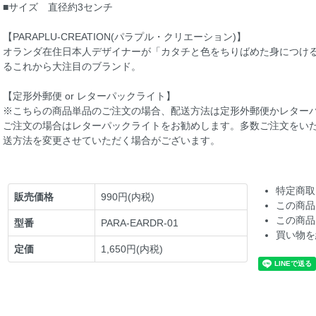
■サイズ 直径約3センチ
【PARAPLU-CREATION(パラプル・クリエーション)】
オランダ在住日本人デザイナーが「カタチと色をちりばめた身につけ
るこれから大注目のブランド。
【定形外郵便 or レターパックライト】
※こちらの商品単品のご注文の場合、配送方法は定形外郵便かレター
ご注文の場合はレターパックライトをお勧めします。多数ご注文をい
送方法を変更させていただく場合がございます。
特定商取
販売価格
990円(内税)
この商品
この商品
型番
PARA-EARDR-01
買い物を
定価
1,650円(内税)